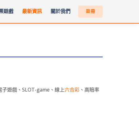
票遊戲
最新資訊
關於我們
註冊
電子遊戲、SLOT-game、線上
六合彩
、高賠率