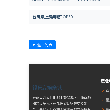
台灣線上娛樂城TOP30
返回列表
遊戲
錢豪贏娛樂城
真
嚴選口碑最佳的線上娛樂城，不僅遊戲
體
種類最多元，還能保證玩家權益及出
電
金，是您最佳選擇！錢豪贏娛樂城擁有