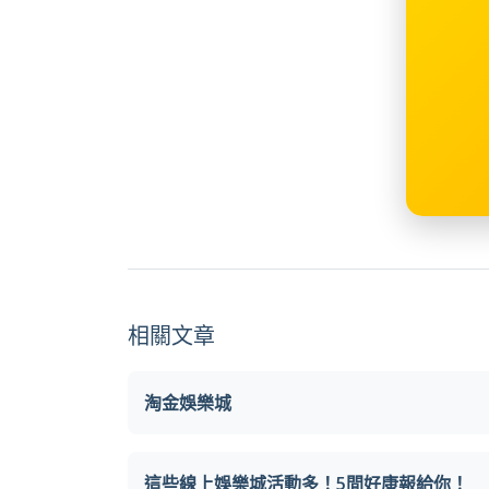
相關文章
淘金娛樂城
這些線上娛樂城活動多！5間好康報給你！