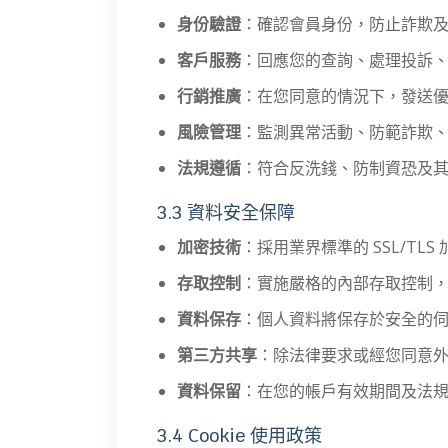
身份驗證
：確認會員身份，防止詐欺
客戶服務
：回應您的查詢、處理投訴
行銷推廣
：在您同意的情況下，發送
風險管理
：監測異常活動、防範詐欺
法規遵循
：符合反洗錢、防制資恐及
3.3 資料安全保障
加密技術
：採用業界標準的 SSL/TL
存取控制
：實施嚴格的內部存取控制
資料保存
：個人資料將保存於安全的
第三方共享
：除法律要求或經您同意
資料保留
：在您的帳戶有效期間及法
3.4 Cookie 使用政策