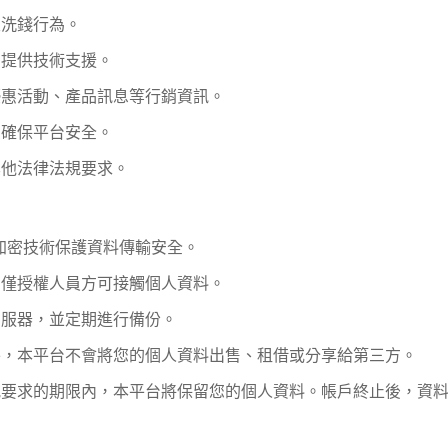
及洗錢行為。
、提供技術支援。
優惠活動、產品訊息等行銷資訊。
、確保平台安全。
其他法律法規要求。
S 加密技術保護資料傳輸安全。
，僅授權人員方可接觸個人資料。
伺服器，並定期進行備份。
外，本平台不會將您的個人資料出售、租借或分享給第三方。
規要求的期限內，本平台將保留您的個人資料。帳戶終止後，資