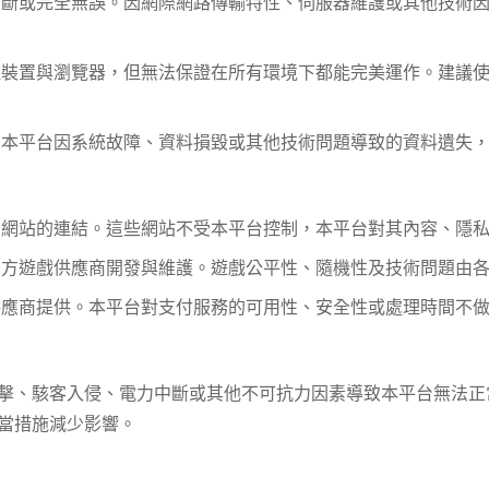
中斷或完全無誤。因網際網路傳輸特性、伺服器維護或其他技術
種裝置與瀏覽器，但無法保證在所有環境下都能完美運作。建議
。本平台因系統故障、資料損毀或其他技術問題導致的資料遺失
方網站的連結。這些網站不受本平台控制，本平台對其內容、隱
三方遊戲供應商開發與維護。遊戲公平性、隨機性及技術問題由
供應商提供。本平台對支付服務的可用性、安全性或處理時間不
擊、駭客入侵、電力中斷或其他不可抗力因素導致本平台無法正
當措施減少影響。