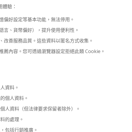
使用體驗：
憶偏好設定等基本功能，無法停用。
語言、貨幣偏好），提升使用便利性。
、改善服務品質。這些資料以匿名方式收集。
薦內容。您可透過瀏覽器設定拒絕此類 Cookie。
個人資料。
整的個人資料。
除個人資料（但法律要求保留者除外）。
資料的處理。
理，包括行銷推廣。