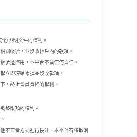
供身份證明文件的權利。
有相關帳號，並沒收帳戶內的款項。
致帳號遭盜用，本平台不負任何責任。
有權立即凍結帳號並沒收款項。
況下，終止會員資格的權利。
時調整限額的權利。
額。
其他不正當方式進行投注，本平台有權取消